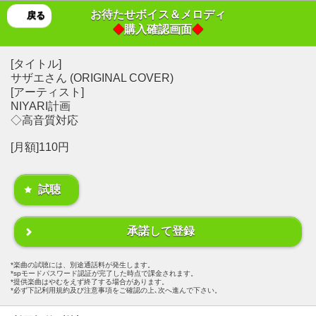
お待たせボイス＆メロディ
戻る
◆
購入確認画面
◆
[タイトル]
サザエさん (ORIGINAL COVER)
[アーティスト]
NIYARI計画
◇高音質対応
[月額]110円
試聴
承諾して登録
楽曲の試聴には、別途通話料が発生します。
spモードパスワード認証が完了した時点で課金されます。
提供楽曲はやむをえず終了する場合があります。
必ず下記利用規約及び注意事項をご確認の上､次へ進んで下さい。