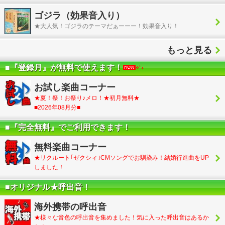
ゴジラ（効果音入り）
★大人気！ゴジラのテーマだぁーーー！効果音入り！
もっと見る
■『登録月』が無料で使えます！
お試し楽曲コーナー
★夏！祭！お祭り♪メロ！★初月無料★
■2026年08月分■
■『完全無料』でご利用できます！
無料楽曲コーナー
★リクルート｢ゼクシィ｣CMソングでお馴染み！結婚行進曲をUP
しました！
■オリジナル★呼出音！
海外携帯の呼出音
★様々な音色の呼出音を集めました！気に入った呼出音はあるか