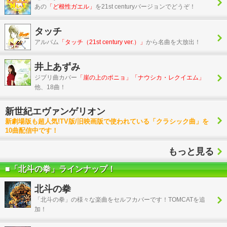
あの
「ど根性ガエル」
を21st centuryバージョンでどうぞ！
タッチ
アルバム
「タッチ（21st century ver.）」
から名曲を大放出！
井上あずみ
ジブリ曲カバー
「崖の上のポニョ」「ナウシカ・レクイエム」
他、18曲！
新世紀エヴァンゲリオン
新劇場版も超人気!TV版/旧映画版で使われている「クラシック曲」を
10曲配信中です！
もっと見る
■「北斗の拳」ラインナップ！
北斗の拳
「北斗の拳」の様々な楽曲をセルフカバーです！TOMCATを追
加！