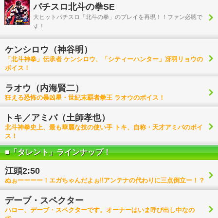
パチスロ北斗の拳SE
大ヒットパチスロ「北斗の拳」のプレイを再現！！ファン必聴で
す！
ケンシロウ（神谷明）
「北斗神拳」伝承者 ケンシロウ、「シティーハンター」冴羽リョウの
ボイス！
ラオウ（内海賢二）
狂える恐怖の暴凶星・世紀末覇者拳王 ラオウのボイス！
トキ／アミバ（土師孝也）
北斗神拳史上、最も華麗な技の使い手 トキ、自称・天才アミバのボイ
ス！
■「タレント」ラインナップ！
江頭2:50
ぬぉーーーー！エガちゃんだよぉ!!アンテナの代わりに三点倒立ー！？
デーブ・スペクター
ハロー、デーブ・スペクターです。オーナーはいま呼び出し中なの