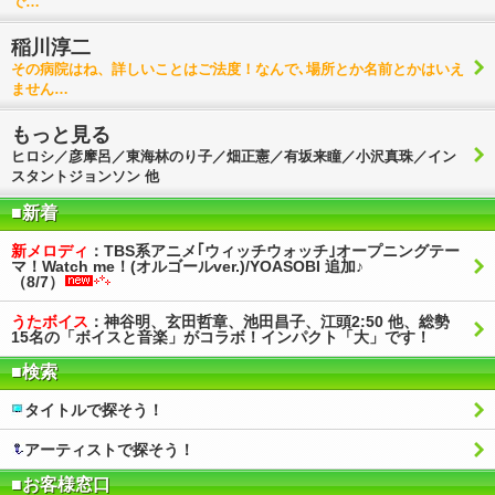
で…
稲川淳二
その病院はね、詳しいことはご法度！なんで､場所とか名前とかはいえ
ません…
もっと見る
ヒロシ／彦摩呂／東海林のり子／畑正憲／有坂来瞳／小沢真珠／イン
スタントジョンソン 他
■新着
新メロディ
：TBS系アニメ｢ウィッチウォッチ｣オープニングテー
マ！Watch me！(オルゴールver.)/YOASOBI 追加♪
（8/7）
うたボイス
：神谷明、玄田哲章、池田昌子、江頭2:50 他、総勢
15名の「ボイスと音楽」がコラボ！インパクト「大」です！
■検索
タイトルで探そう！
アーティストで探そう！
■お客様窓口