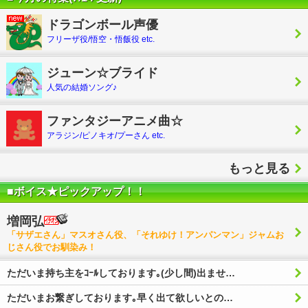
ドラゴンボール声優
フリーザ役/悟空・悟飯役 etc.
ジューン☆ブライド
人気の結婚ソング♪
ファンタジーアニメ曲☆
アラジン/ピノキオ/プーさん etc.
もっと見る
■ボイス★ピックアップ！！
増岡弘
「サザエさん」マスオさん役、「それゆけ！アンパンマン」ジャムお
じさん役でお馴染み！
ただいま持ち主をｺｰﾙしております｡(少し間)出ませ…
ただいまお繋ぎしております｡早く出て欲しいとの…