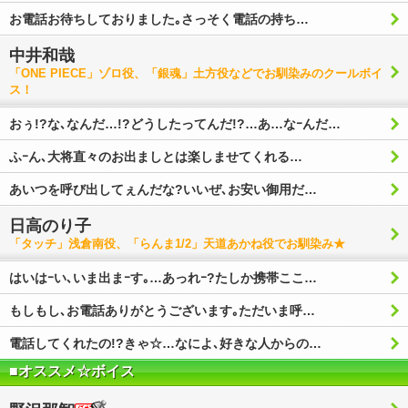
お電話お待ちしておりました｡さっそく電話の持ち…
中井和哉
「ONE PIECE」ゾロ役、「銀魂」土方役などでお馴染みのクールボイ
ス！
おぅ!?な､なんだ…!?どうしたってんだ!?…あ…なｰんだ…
ふｰん､大将直々のお出ましとは楽しませてくれる…
あいつを呼び出してぇんだな?いいぜ､お安い御用だ…
日高のり子
「タッチ」浅倉南役、「らんま1/2」天道あかね役でお馴染み★
はいはｰい､いま出まｰす｡…あっれｰ?たしか携帯ここ…
もしもし､お電話ありがとうございます｡ただいま呼…
電話してくれたの!?きゃ☆…なによ､好きな人からの…
■オススメ☆ボイス