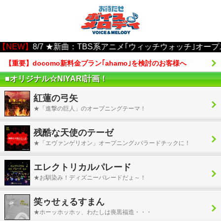
EW】
8/7 ★新曲：TBS系アニメ｢ウィッチウォッチ｣オープニングテー
【重要】docomo新料金プラン｢ahamo｣を検討のお客様へ
■オリジナル☆NIYARI計画！
紅蓮の弓矢
★「進撃の巨人」のオープニングテーマ！
残酷な天使のテーゼ
★「エヴァンゲリオン」オープニング♪バラードチックに！
エレクトリカルパレード
★お馴染み！ディズニーパレードだょ～！
笑ゥせぇるすまん
★ホーッホッホッ、わたしは喪黒福造・・・