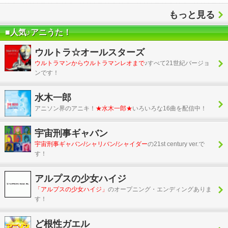
もっと見る
■人気♪アニうた！
ウルトラ☆オールスターズ
ウルトラマンからウルトラマンレオまで
♪すべて21世紀バージョ
ンです！
水木一郎
アニソン界のアニキ！
★水木一郎★
いろいろな16曲を配信中！
宇宙刑事ギャバン
宇宙刑事ギャバン/シャリバン/シャイダー
の21st century ver.で
す！
アルプスの少女ハイジ
「アルプスの少女ハイジ」
のオープニング・エンディングありま
す！
ど根性ガエル