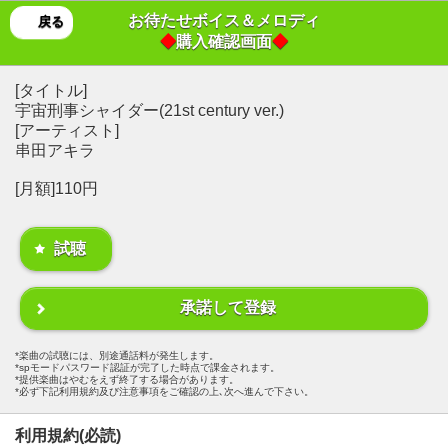
お待たせボイス＆メロディ
戻る
◆
購入確認画面
◆
[タイトル]
宇宙刑事シャイダー(21st century ver.)
[アーティスト]
串田アキラ
[月額]110円
試聴
承諾して登録
楽曲の試聴には、別途通話料が発生します。
spモードパスワード認証が完了した時点で課金されます。
提供楽曲はやむをえず終了する場合があります。
必ず下記利用規約及び注意事項をご確認の上､次へ進んで下さい。
利用規約(必読)