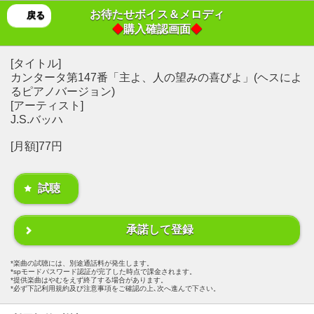
お待たせボイス＆メロディ
戻る
◆
購入確認画面
◆
[タイトル]
カンタータ第147番「主よ、人の望みの喜びよ」(ヘスによ
るピアノバージョン)
[アーティスト]
J.S.バッハ
[月額]77円
試聴
承諾して登録
楽曲の試聴には、別途通話料が発生します。
spモードパスワード認証が完了した時点で課金されます。
提供楽曲はやむをえず終了する場合があります。
必ず下記利用規約及び注意事項をご確認の上､次へ進んで下さい。