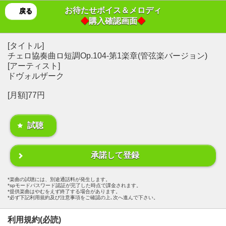
お待たせボイス＆メロディ
戻る
◆
購入確認画面
◆
[タイトル]
チェロ協奏曲ロ短調Op.104-第1楽章(管弦楽バージョン)
[アーティスト]
ドヴォルザーク
[月額]77円
試聴
承諾して登録
楽曲の試聴には、別途通話料が発生します。
spモードパスワード認証が完了した時点で課金されます。
提供楽曲はやむをえず終了する場合があります。
必ず下記利用規約及び注意事項をご確認の上､次へ進んで下さい。
利用規約(必読)