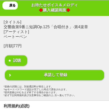
お待たせボイス＆メロディ
戻る
◆
購入確認画面
◆
[タイトル]
交響曲第9番ニ短調Op.125「合唱付き」-第4楽章
[アーティスト]
ベートーベン
[月額]77円
試聴
承諾して登録
楽曲の試聴には、別途通話料が発生します。
spモードパスワード認証が完了した時点で課金されます。
提供楽曲はやむをえず終了する場合があります。
必ず下記利用規約及び注意事項をご確認の上､次へ進んで下さい。
利用規約(必読)