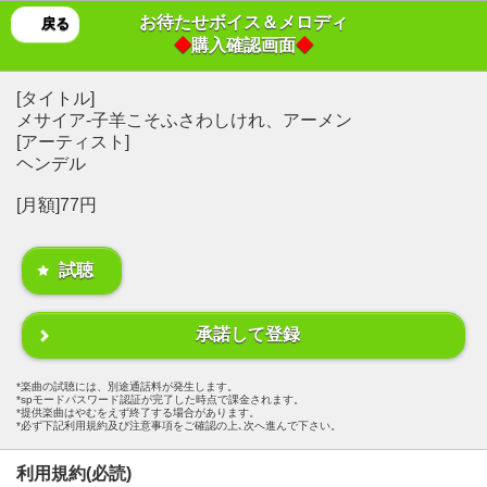
お待たせボイス＆メロディ
戻る
◆
購入確認画面
◆
[タイトル]
メサイア-子羊こそふさわしけれ、アーメン
[アーティスト]
ヘンデル
[月額]77円
試聴
承諾して登録
楽曲の試聴には、別途通話料が発生します。
spモードパスワード認証が完了した時点で課金されます。
提供楽曲はやむをえず終了する場合があります。
必ず下記利用規約及び注意事項をご確認の上､次へ進んで下さい。
利用規約(必読)