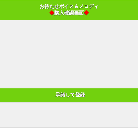
お待たせボイス＆メロディ
◆
購入確認画面
◆
承諾して登録