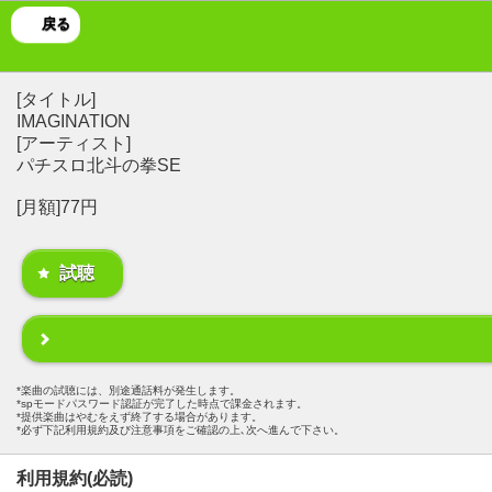
戻る
[タイトル]
IMAGINATION
[アーティスト]
パチスロ北斗の拳SE
[月額]77円
試聴
楽曲の試聴には、別途通話料が発生します。
spモードパスワード認証が完了した時点で課金されます。
提供楽曲はやむをえず終了する場合があります。
必ず下記利用規約及び注意事項をご確認の上､次へ進んで下さい。
利用規約(必読)