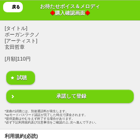
お待たせボイス＆メロディ
戻る
◆
購入確認画面
◆
[タイトル]
ボーガンテクノ
[アーティスト]
玄田哲章
[月額]110円
試聴
承諾して登録
楽曲の試聴には、別途通話料が発生します。
spモードパスワード認証が完了した時点で課金されます。
提供楽曲はやむをえず終了する場合があります。
必ず下記利用規約及び注意事項をご確認の上､次へ進んで下さい。
利用規約(必読)