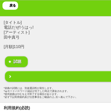
戻る
[タイトル]
電話だぜ!うはっ!
[アーティスト]
田中真弓
[月額]110円
試聴
楽曲の試聴には、別途通話料が発生します。
spモードパスワード認証が完了した時点で課金されます。
提供楽曲はやむをえず終了する場合があります。
必ず下記利用規約及び注意事項をご確認の上､次へ進んで下さい。
利用規約(必読)