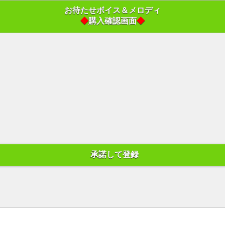
お待たせボイス＆メロディ
◆
購入確認画面
◆
承諾して登録