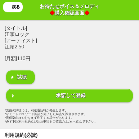
お待たせボイス＆メロディ
戻る
◆
購入確認画面
◆
[タイトル]
江頭ロック
[アーティスト]
江頭2:50
[月額]110円
試聴
承諾して登録
楽曲の試聴には、別途通話料が発生します。
spモードパスワード認証が完了した時点で課金されます。
提供楽曲はやむをえず終了する場合があります。
必ず下記利用規約及び注意事項をご確認の上､次へ進んで下さい。
利用規約(必読)