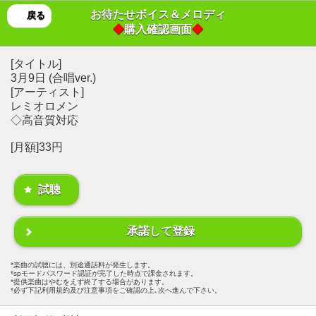
お待たせボイス＆メロディ
戻る
◆
購入確認画面
◆
[タイトル]
3月9日 (合唱ver.)
[アーティスト]
レミオロメン
◇高音質対応
[月額]33円
試聴
承諾して登録
楽曲の試聴には、別途通話料が発生します。
spモードパスワード認証が完了した時点で課金されます。
提供楽曲はやむをえず終了する場合があります。
必ず下記利用規約及び注意事項をご確認の上､次へ進んで下さい。