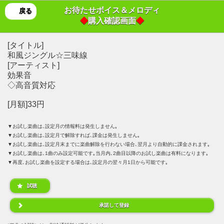
お待たせボイス＆メロディ
戻る
◆
購入確認画面
◆
[タイトル]
和風ジングル☆三味線
[アーティスト]
効果音
◇高音質対応
[月額]33円
▼お試し楽曲は､設定月の情報料は発生しません｡
▼お試し楽曲は､設定月で解除すれば､課金は発生しません｡
▼お試し楽曲は､設定月末までに楽曲解除を行わない場合､翌月より自動的に課金されます｡
▼お試し楽曲は､1曲のみ設定可能です｡当月内､2曲目以降のお試し楽曲は有料になります｡
▼再度､お試し楽曲を設定する場合は､設定月の翌々月1日から可能です｡
試聴
承諾して登録