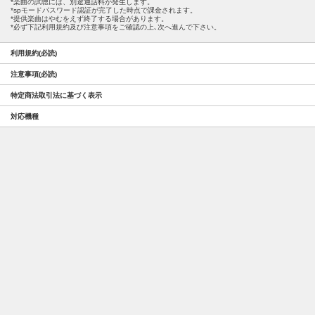
楽曲の試聴には、別途通話料が発生します。
spモードパスワード認証が完了した時点で課金されます。
提供楽曲はやむをえず終了する場合があります。
必ず下記利用規約及び注意事項をご確認の上､次へ進んで下さい。
利用規約(必読)
注意事項(必読)
特定商法取引法に基づく表示
対応機種