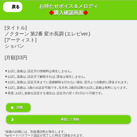
お待たせボイス＆メロディ
戻る
◆
購入確認画面
◆
[タイトル]
ノクターン 第2番 変ホ長調 (エレピver.)
[アーティスト]
ショパン
[月額]33円
▼お試し楽曲は､設定月の情報料は発生しません｡
▼お試し楽曲は､設定月で解除すれば､課金は発生しません｡
▼お試し楽曲は､設定月末までに楽曲解除を行わない場合､翌月より自動的に課金されます｡
▼お試し楽曲は､1曲のみ設定可能です｡当月内､2曲目以降のお試し楽曲は有料になります｡
▼再度､お試し楽曲を設定する場合は､設定月の翌々月1日から可能です｡
試聴
承諾して登録
楽曲の試聴には、別途通話料が発生します。
spモードパスワード認証が完了した時点で課金されます。