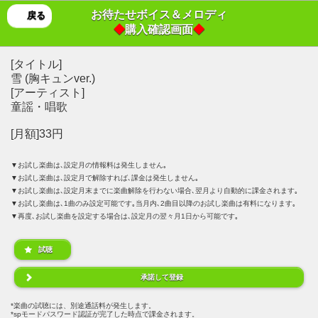
お待たせボイス＆メロディ
戻る
◆
購入確認画面
◆
[タイトル]
雪 (胸キュンver.)
[アーティスト]
童謡・唱歌
[月額]33円
▼お試し楽曲は､設定月の情報料は発生しません｡
▼お試し楽曲は､設定月で解除すれば､課金は発生しません｡
▼お試し楽曲は､設定月末までに楽曲解除を行わない場合､翌月より自動的に課金されます｡
▼お試し楽曲は､1曲のみ設定可能です｡当月内､2曲目以降のお試し楽曲は有料になります｡
▼再度､お試し楽曲を設定する場合は､設定月の翌々月1日から可能です｡
試聴
承諾して登録
楽曲の試聴には、別途通話料が発生します。
spモードパスワード認証が完了した時点で課金されます。