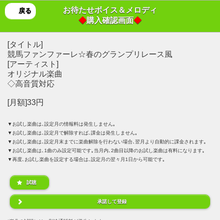
お待たせボイス＆メロディ
戻る
◆
購入確認画面
◆
[タイトル]
競馬ファンファーレ☆春のグランプリレース風
[アーティスト]
オリジナル楽曲
◇高音質対応
[月額]33円
▼お試し楽曲は､設定月の情報料は発生しません｡
▼お試し楽曲は､設定月で解除すれば､課金は発生しません｡
▼お試し楽曲は､設定月末までに楽曲解除を行わない場合､翌月より自動的に課金されます｡
▼お試し楽曲は､1曲のみ設定可能です｡当月内､2曲目以降のお試し楽曲は有料になります｡
▼再度､お試し楽曲を設定する場合は､設定月の翌々月1日から可能です｡
試聴
承諾して登録