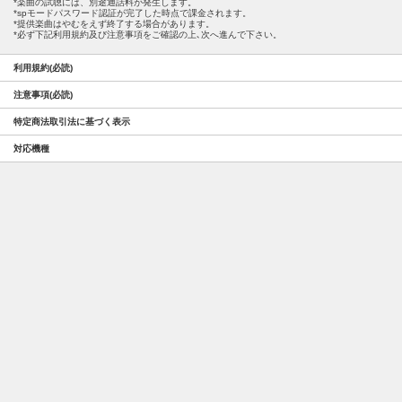
楽曲の試聴には、別途通話料が発生します。
spモードパスワード認証が完了した時点で課金されます。
提供楽曲はやむをえず終了する場合があります。
必ず下記利用規約及び注意事項をご確認の上､次へ進んで下さい。
利用規約(必読)
注意事項(必読)
特定商法取引法に基づく表示
対応機種