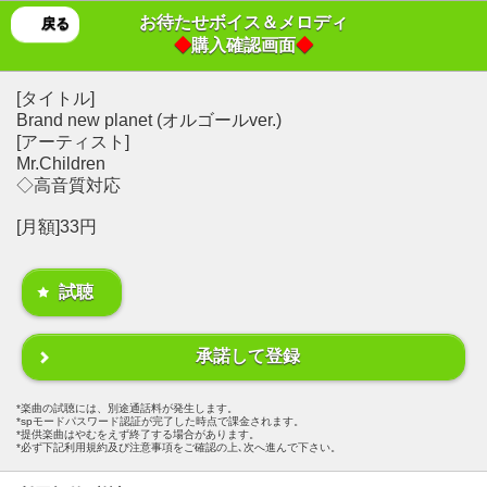
お待たせボイス＆メロディ
戻る
◆
購入確認画面
◆
[タイトル]
Brand new planet (オルゴールver.)
[アーティスト]
Mr.Children
◇高音質対応
[月額]33円
試聴
承諾して登録
楽曲の試聴には、別途通話料が発生します。
spモードパスワード認証が完了した時点で課金されます。
提供楽曲はやむをえず終了する場合があります。
必ず下記利用規約及び注意事項をご確認の上､次へ進んで下さい。