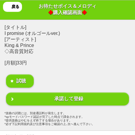
お待たせボイス＆メロディ
戻る
◆
購入確認画面
◆
[タイトル]
I promise (オルゴールver.)
[アーティスト]
King & Prince
◇高音質対応
[月額]33円
試聴
承諾して登録
楽曲の試聴には、別途通話料が発生します。
spモードパスワード認証が完了した時点で課金されます。
提供楽曲はやむをえず終了する場合があります。
必ず下記利用規約及び注意事項をご確認の上､次へ進んで下さい。