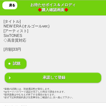
お待たせボイス＆メロディ
戻る
◆
購入確認画面
◆
[タイトル]
NEW ERA (オルゴールver.)
[アーティスト]
SixTONES
◇高音質対応
[月額]33円
試聴
承諾して登録
楽曲の試聴には、別途通話料が発生します。
spモードパスワード認証が完了した時点で課金されます。
提供楽曲はやむをえず終了する場合があります。
必ず下記利用規約及び注意事項をご確認の上､次へ進んで下さい。