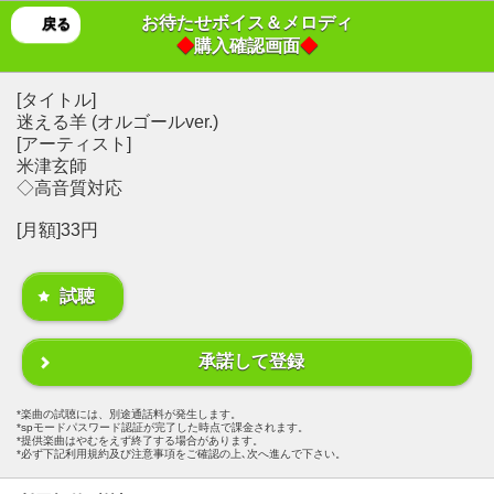
お待たせボイス＆メロディ
戻る
◆
購入確認画面
◆
[タイトル]
迷える羊 (オルゴールver.)
[アーティスト]
米津玄師
◇高音質対応
[月額]33円
試聴
承諾して登録
楽曲の試聴には、別途通話料が発生します。
spモードパスワード認証が完了した時点で課金されます。
提供楽曲はやむをえず終了する場合があります。
必ず下記利用規約及び注意事項をご確認の上､次へ進んで下さい。