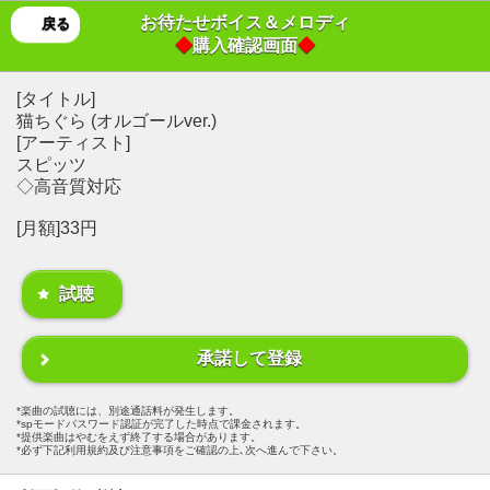
お待たせボイス＆メロディ
戻る
◆
購入確認画面
◆
[タイトル]
猫ちぐら (オルゴールver.)
[アーティスト]
スピッツ
◇高音質対応
[月額]33円
試聴
承諾して登録
楽曲の試聴には、別途通話料が発生します。
spモードパスワード認証が完了した時点で課金されます。
提供楽曲はやむをえず終了する場合があります。
必ず下記利用規約及び注意事項をご確認の上､次へ進んで下さい。