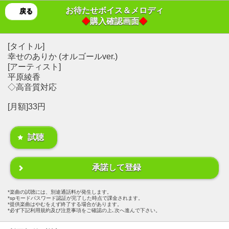
お待たせボイス＆メロディ
戻る
◆
購入確認画面
◆
[タイトル]
幸せのありか (オルゴールver.)
[アーティスト]
平原綾香
◇高音質対応
[月額]33円
試聴
承諾して登録
楽曲の試聴には、別途通話料が発生します。
spモードパスワード認証が完了した時点で課金されます。
提供楽曲はやむをえず終了する場合があります。
必ず下記利用規約及び注意事項をご確認の上､次へ進んで下さい。