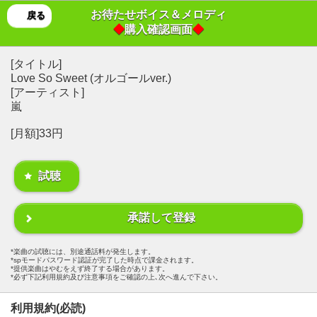
お待たせボイス＆メロディ
戻る
◆
購入確認画面
◆
[タイトル]
Love So Sweet (オルゴールver.)
[アーティスト]
嵐
[月額]33円
試聴
承諾して登録
楽曲の試聴には、別途通話料が発生します。
spモードパスワード認証が完了した時点で課金されます。
提供楽曲はやむをえず終了する場合があります。
必ず下記利用規約及び注意事項をご確認の上､次へ進んで下さい。
利用規約(必読)