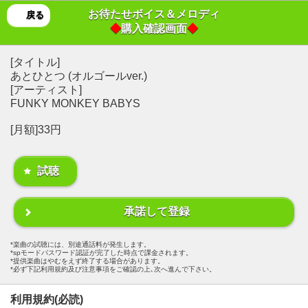
お待たせボイス＆メロディ
戻る
◆
購入確認画面
◆
[タイトル]
あとひとつ (オルゴールver.)
[アーティスト]
FUNKY MONKEY BABYS
[月額]33円
試聴
承諾して登録
楽曲の試聴には、別途通話料が発生します。
spモードパスワード認証が完了した時点で課金されます。
提供楽曲はやむをえず終了する場合があります。
必ず下記利用規約及び注意事項をご確認の上､次へ進んで下さい。
利用規約(必読)