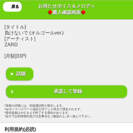
お待たせボイス＆メロディ
戻る
◆
購入確認画面
◆
[タイトル]
負けないで (オルゴールver.)
[アーティスト]
ZARD
[月額]33円
試聴
承諾して登録
楽曲の試聴には、別途通話料が発生します。
spモードパスワード認証が完了した時点で課金されます。
提供楽曲はやむをえず終了する場合があります。
必ず下記利用規約及び注意事項をご確認の上､次へ進んで下さい。
利用規約(必読)