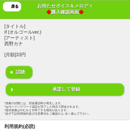
お待たせボイス＆メロディ
戻る
◆
購入確認画面
◆
[タイトル]
if (オルゴールver.)
[アーティスト]
西野カナ
[月額]33円
試聴
承諾して登録
楽曲の試聴には、別途通話料が発生します。
spモードパスワード認証が完了した時点で課金されます。
提供楽曲はやむをえず終了する場合があります。
必ず下記利用規約及び注意事項をご確認の上､次へ進んで下さい。
利用規約(必読)