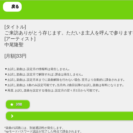
戻る
[タイトル]
ご来訪ありがとう存じます。ただいま主人を呼んで参ります
[アーティスト]
中尾隆聖
[月額]33円
▼お試し楽曲は､設定月の情報料は発生しません｡
▼お試し楽曲は､設定月で解除すれば､課金は発生しません｡
▼お試し楽曲は､設定月末までに楽曲解除を行わない場合､翌月より自動的に課金されます｡
▼お試し楽曲は､1曲のみ設定可能です｡当月内､2曲目以降のお試し楽曲は有料になります｡
▼再度､お試し楽曲を設定する場合は､設定月の翌々月1日から可能です｡
試聴
楽曲の試聴には、別途通話料が発生します。
spモードパスワード認証が完了した時点で課金されます。