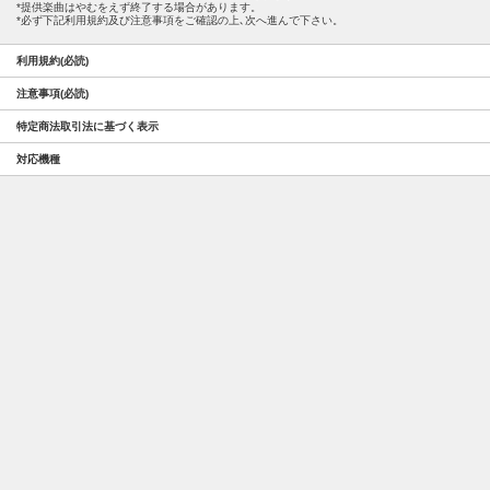
提供楽曲はやむをえず終了する場合があります。
必ず下記利用規約及び注意事項をご確認の上､次へ進んで下さい。
利用規約(必読)
注意事項(必読)
特定商法取引法に基づく表示
対応機種