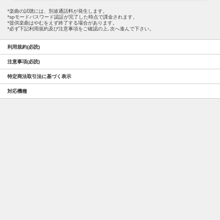
楽曲の試聴には、別途通話料が発生します。
spモードパスワード認証が完了した時点で課金されます。
提供楽曲はやむをえず終了する場合があります。
必ず下記利用規約及び注意事項をご確認の上､次へ進んで下さい。
利用規約(必読)
注意事項(必読)
特定商法取引法に基づく表示
対応機種