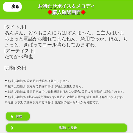
お待たせボイス＆メロディ
戻る
◆
購入確認画面
◆
[タイトル]
あんさん、どうもこんにちは!すんまへん、ご主人はいま
ちょっと電話から離れてまんねん。急用でっか、ほな、ち
ょっと、きばってコール鳴らしてみますわ。
[アーティスト]
たてかべ和也
[月額]33円
▼お試し楽曲は､設定月の情報料は発生しません｡
▼お試し楽曲は､設定月で解除すれば､課金は発生しません｡
▼お試し楽曲は､設定月末までに楽曲解除を行わない場合､翌月より自動的に課金されます｡
▼お試し楽曲は､1曲のみ設定可能です｡当月内､2曲目以降のお試し楽曲は有料になります｡
▼再度､お試し楽曲を設定する場合は､設定月の翌々月1日から可能です｡
試聴
承諾して登録