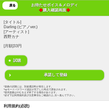
お待たせボイス＆メロディ
戻る
◆
購入確認画面
◆
[タイトル]
Darling (ピアノver.)
[アーティスト]
西野カナ
[月額]33円
試聴
承諾して登録
楽曲の試聴には、別途通話料が発生します。
spモードパスワード認証が完了した時点で課金されます。
提供楽曲はやむをえず終了する場合があります。
必ず下記利用規約及び注意事項をご確認の上､次へ進んで下さい。
利用規約(必読)