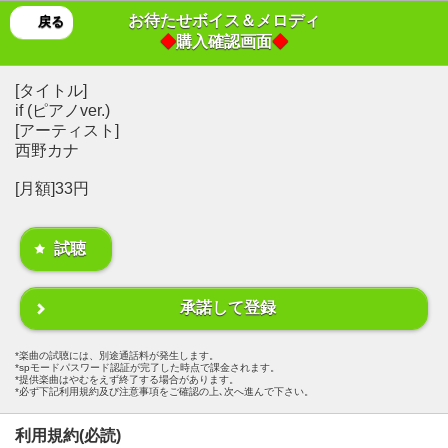
お待たせボイス＆メロディ
戻る
◆
購入確認画面
◆
[タイトル]
if (ピアノver.)
[アーティスト]
西野カナ
[月額]33円
試聴
承諾して登録
楽曲の試聴には、別途通話料が発生します。
spモードパスワード認証が完了した時点で課金されます。
提供楽曲はやむをえず終了する場合があります。
必ず下記利用規約及び注意事項をご確認の上､次へ進んで下さい。
利用規約(必読)