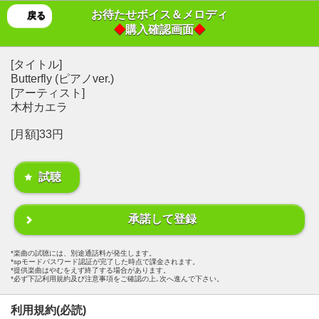
お待たせボイス＆メロディ
戻る
◆
購入確認画面
◆
[タイトル]
Butterfly (ピアノver.)
[アーティスト]
木村カエラ
[月額]33円
試聴
承諾して登録
楽曲の試聴には、別途通話料が発生します。
spモードパスワード認証が完了した時点で課金されます。
提供楽曲はやむをえず終了する場合があります。
必ず下記利用規約及び注意事項をご確認の上､次へ進んで下さい。
利用規約(必読)