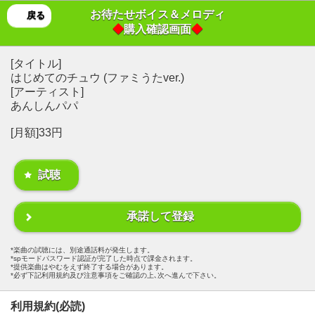
お待たせボイス＆メロディ
戻る
◆
購入確認画面
◆
[タイトル]
はじめてのチュウ (ファミうたver.)
[アーティスト]
あんしんパパ
[月額]33円
試聴
承諾して登録
楽曲の試聴には、別途通話料が発生します。
spモードパスワード認証が完了した時点で課金されます。
提供楽曲はやむをえず終了する場合があります。
必ず下記利用規約及び注意事項をご確認の上､次へ進んで下さい。
利用規約(必読)