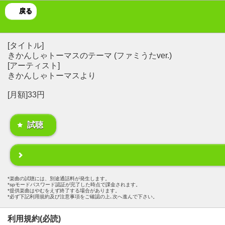
戻る
[タイトル]
きかんしゃトーマスのテーマ (ファミうたver.)
[アーティスト]
きかんしゃトーマスより
[月額]33円
試聴
楽曲の試聴には、別途通話料が発生します。
spモードパスワード認証が完了した時点で課金されます。
提供楽曲はやむをえず終了する場合があります。
必ず下記利用規約及び注意事項をご確認の上､次へ進んで下さい。
利用規約(必読)