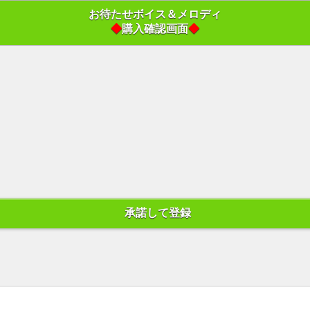
お待たせボイス＆メロディ
◆
購入確認画面
◆
承諾して登録