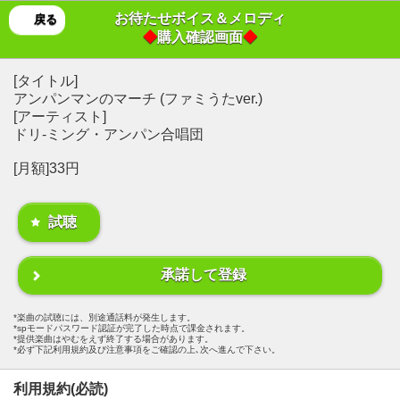
お待たせボイス＆メロディ
戻る
◆
購入確認画面
◆
[タイトル]
アンパンマンのマーチ (ファミうたver.)
[アーティスト]
ドリ-ミング・アンパン合唱団
[月額]33円
試聴
承諾して登録
楽曲の試聴には、別途通話料が発生します。
spモードパスワード認証が完了した時点で課金されます。
提供楽曲はやむをえず終了する場合があります。
必ず下記利用規約及び注意事項をご確認の上､次へ進んで下さい。
利用規約(必読)