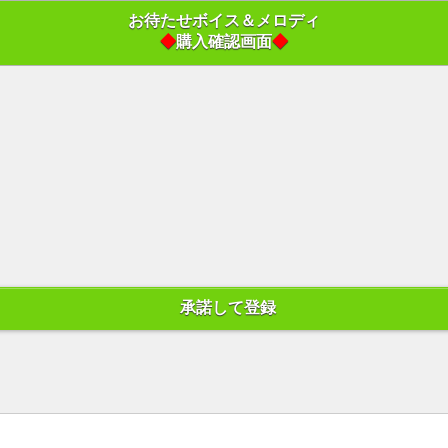
お待たせボイス＆メロディ
◆
購入確認画面
◆
承諾して登録