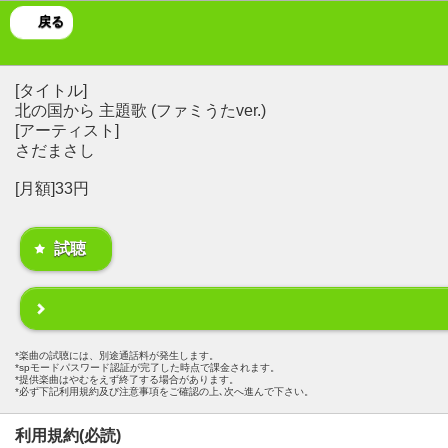
戻る
[タイトル]
北の国から 主題歌 (ファミうたver.)
[アーティスト]
さだまさし
[月額]33円
試聴
楽曲の試聴には、別途通話料が発生します。
spモードパスワード認証が完了した時点で課金されます。
提供楽曲はやむをえず終了する場合があります。
必ず下記利用規約及び注意事項をご確認の上､次へ進んで下さい。
利用規約(必読)