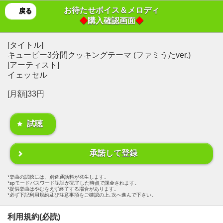
お待たせボイス＆メロディ
戻る
◆
購入確認画面
◆
[タイトル]
キューピー3分間クッキングテーマ (ファミうたver.)
[アーティスト]
イェッセル
[月額]33円
試聴
承諾して登録
楽曲の試聴には、別途通話料が発生します。
spモードパスワード認証が完了した時点で課金されます。
提供楽曲はやむをえず終了する場合があります。
必ず下記利用規約及び注意事項をご確認の上､次へ進んで下さい。
利用規約(必読)