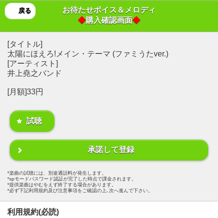
お待たせボイス＆メロディ
戻る
◆
購入確認画面
◆
[タイトル]
太陽にほえろ!メイン・テーマ (ファミうたver.)
[アーティスト]
井上堯之バンド
[月額]33円
試聴
承諾して登録
楽曲の試聴には、別途通話料が発生します。
spモードパスワード認証が完了した時点で課金されます。
提供楽曲はやむをえず終了する場合があります。
必ず下記利用規約及び注意事項をご確認の上､次へ進んで下さい。
利用規約(必読)